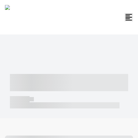
----- ----- -- ------ ---- ---- -- ----- -----
----- --- ------
----- -----
----- ----- -- ------ ---- ---- -- ----- ----- ----- --- ------