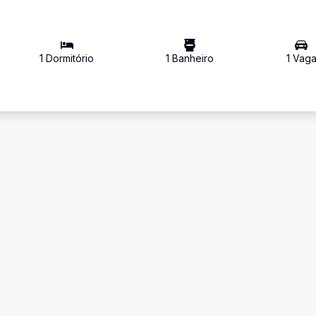
1
Dormitório
1
Banheiro
1
Vag