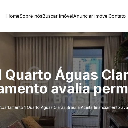
Home
Sobre nós
Buscar imóvel
Anunciar imóvel
Contato
 Quarto Águas Clara
iamento avalia perm
Apartamento 1 Quarto Águas Claras Brasília Aceita financiamento ava