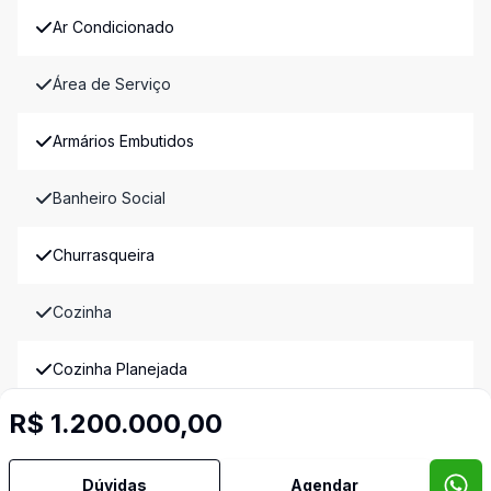
Ar Condicionado
Área de Serviço
Armários Embutidos
Banheiro Social
Churrasqueira
Cozinha
Cozinha Planejada
R$ 1.200.000,00
Dependência de Empregada
Dormitório com Armários
Dúvidas
Agendar