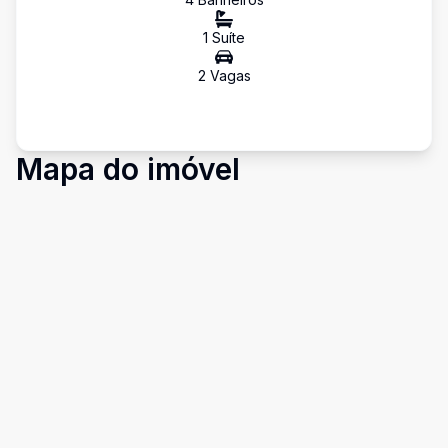
1
Suíte
2
Vaga
s
Mapa do imóvel