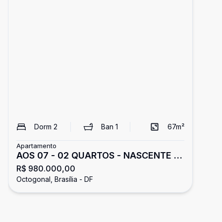
Dorm
2
Ban
1
67
m²
Apartamento
AOS 07 - 02 QUARTOS - NASCENTE -
R$ 980.000,00
3° ANDAR - ACEITA FINANCIAMENTO -
Octogonal, Brasília - DF
OCTAGONAL