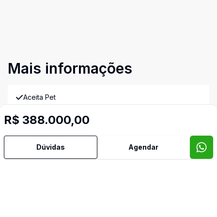
Mais informações
Aceita Pet
R$ 388.000,00
Água Quente
Dúvidas
Agendar
Armários Embutidos
Banheiro Social
Copa