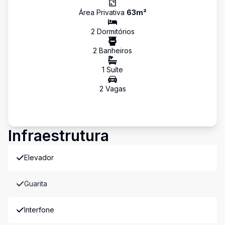
Área Privativa
63
m²
2
Dormitório
s
2
Banheiro
s
1
Suíte
2
Vaga
s
Infraestrutura
Elevador
Guarita
Interfone