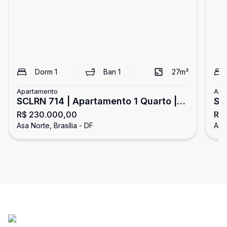
Dorm
1
Ban
1
27
m²
Apartamento
Apa
SCLRN 714 | Apartamento 1 Quarto |
SG
R$ 230.000,00
R$
Asa Norte
Pla
Asa Norte, Brasília - DF
Asa 