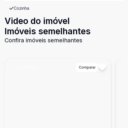
Cozinha
Video do imóvel
Imóveis semelhantes
Confira imóveis semelhantes
Cód:
TH35763
Comparar
Có