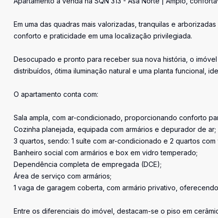
Apartamento à venda na SQN 313 - Asa Norte | Amplo, confortá
Em uma das quadras mais valorizadas, tranquilas e arborizada
conforto e praticidade em uma localização privilegiada.
Desocupado e pronto para receber sua nova história, o imóv
distribuídos, ótima iluminação natural e uma planta funcional, i
O apartamento conta com:
Sala ampla, com ar-condicionado, proporcionando conforto pa
Cozinha planejada, equipada com armários e depurador de ar;
3 quartos, sendo: 1 suíte com ar-condicionado e 2 quartos com v
Banheiro social com armários e box em vidro temperado;
Dependência completa de empregada (DCE);
Área de serviço com armários;
1 vaga de garagem coberta, com armário privativo, oferecend
Entre os diferenciais do imóvel, destacam-se o piso em cerâmi