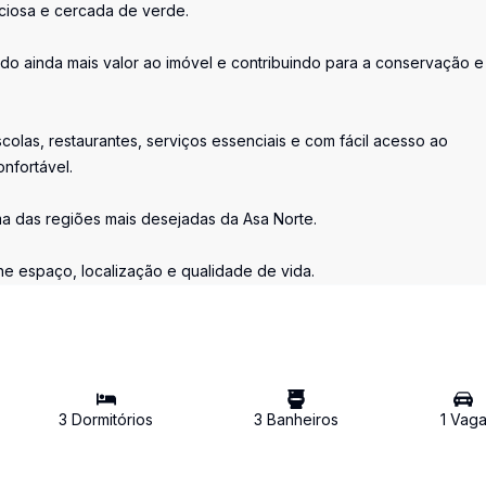
nciosa e cercada de verde.
do ainda mais valor ao imóvel e contribuindo para a conservação e
olas, restaurantes, serviços essenciais e com fácil acesso ao
onfortável.
a das regiões mais desejadas da Asa Norte.
e espaço, localização e qualidade de vida.
3
Dormitório
s
3
Banheiro
s
1
Vag