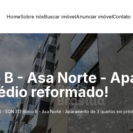
Home
Sobre nós
Buscar imóvel
Anunciar imóvel
Contato
 B - Asa Norte - A
édio reformado!
l
SQN 313 Bloco B - Asa Norte - Aparamento de 3 quartos em préd