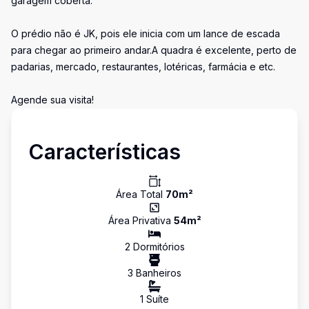
garagem coberta.
O prédio não é JK, pois ele inicia com um lance de escada
para chegar ao primeiro andar.A quadra é excelente, perto de
padarias, mercado, restaurantes, lotéricas, farmácia e etc.
Agende sua visita!
Características
Área Total
70
m²
Área Privativa
54
m²
2
Dormitório
s
3
Banheiro
s
1
Suíte