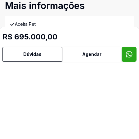
Mais informações
Aceita Pet
R$ 695.000,00
Área de Serviço
Dúvidas
Agendar
Banheiro Social
Cozinha
Dormitório com Armários
Imóveis semelhantes
Confira imóveis semelhantes