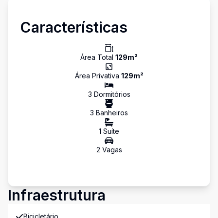
Características
Área Total
129
m²
Área Privativa
129
m²
3
Dormitório
s
3
Banheiro
s
1
Suíte
2
Vaga
s
Infraestrutura
Bicicletário