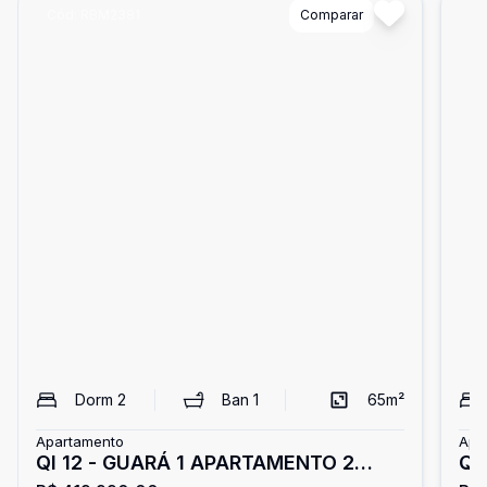
Cód:
RBM2381
Comparar
Có
Dorm
2
Ban
1
65
m²
Apartamento
Apa
QI 12 - GUARÁ 1 APARTAMENTO 2
QI