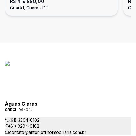
R$ 419.990,00
R$
QUARTOS 1 VAGA GARAGEM ACEITA
Qu
Guará I, Guará - DF
Gua
FINANCIAMENTO E FGTS
Gu
Águas Claras
CRECI:
06494J
(61) 3204-0102
(61) 3204-0102
contato@antoniofilhoimobiliaria.com.br