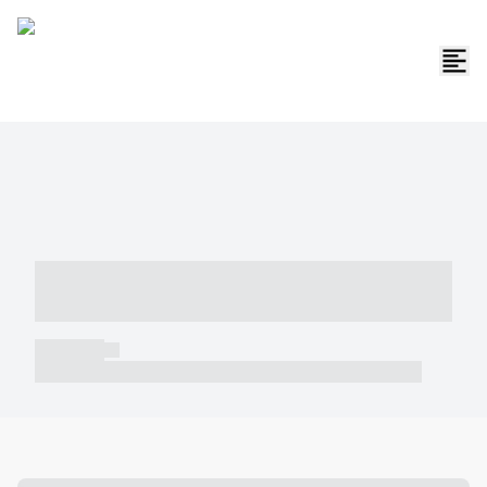
----- ----- -- ------ ---- ---- -- ----- -----
----- --- ------
----- -----
----- ----- -- ------ ---- ---- -- ----- ----- ----- --- ------