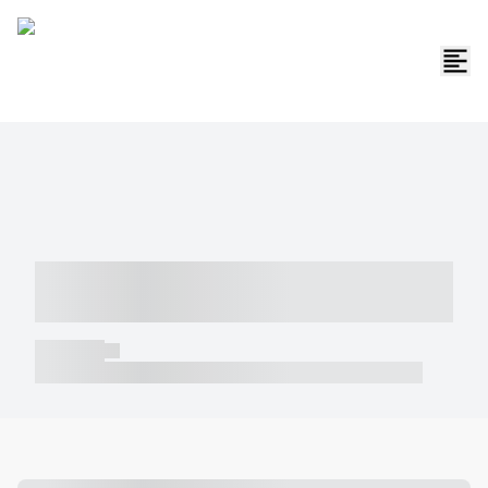
----- ----- -- ------ ---- ---- -- ----- -----
----- --- ------
----- -----
----- ----- -- ------ ---- ---- -- ----- ----- ----- --- ------