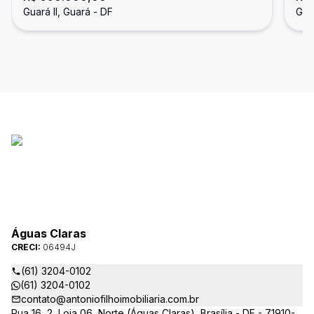
Guará II, Guará - DF
Guar
II
E 
Águas Claras
CRECI:
06494J
(61) 3204-0102
(61) 3204-0102
contato@antoniofilhoimobiliaria.com.br
Rua 16, 2, Loja 06, Norte (Águas Claras), Brasília - DF - 71910-