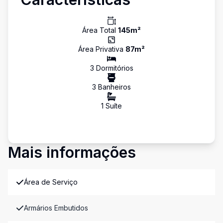
Área Total
145
m²
Área Privativa
87
m²
3
Dormitório
s
3
Banheiro
s
1
Suíte
Mais informações
Área de Serviço
Armários Embutidos