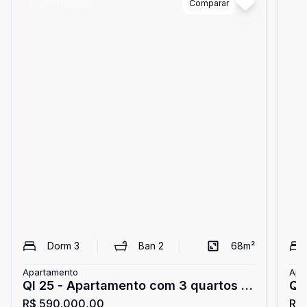
Cód:
TH35303
Comparar
Có
Dorm
3
Ban
2
68
m²
Apartamento
Apa
QI 25 - Apartamento com 3 quartos -
QI
R$ 590.000,00
R$
1 vaga - reformado - elevador - Guará
GA