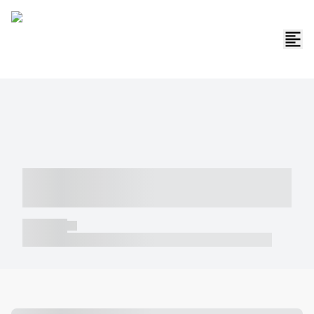
----- ----- -- ------ ---- ---- -- ----- -----
----- --- ------
----- -----
----- ----- -- ------ ---- ---- -- ----- ----- ----- --- ------