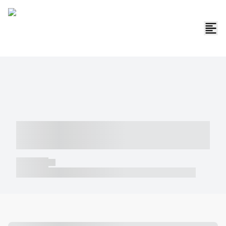
----- ----- -- ------ ---- ---- -- ----- -----
----- --- ------
----- -----
----- ----- -- ------ ---- ---- -- ----- ----- ----- --- ------