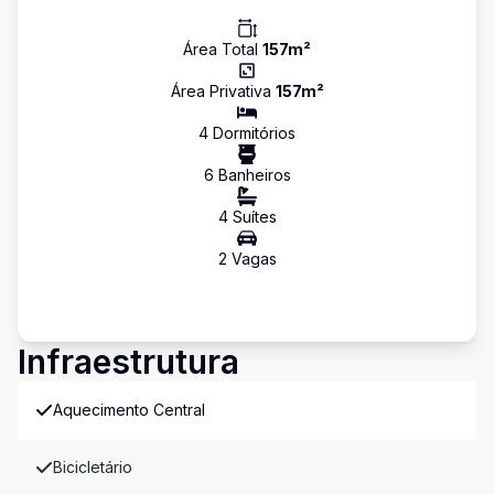
Área Total
157
m²
Área Privativa
157
m²
4
Dormitório
s
6
Banheiro
s
4
Suíte
s
2
Vaga
s
Infraestrutura
Aquecimento Central
Bicicletário