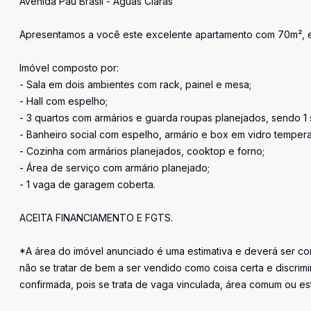
Avenida Pau Brasil - Águas Claras
Apresentamos a você este excelente apartamento com 70m², e
Imóvel composto por:
- Sala em dois ambientes com rack, painel e mesa;
- Hall com espelho;
- 3 quartos com armários e guarda roupas planejados, sendo 1
- Banheiro social com espelho, armário e box em vidro temper
- Cozinha com armários planejados, cooktop e forno;
- Área de serviço com armário planejado;
- 1 vaga de garagem coberta.
ACEITA FINANCIAMENTO E FGTS.
*A área do imóvel anunciado é uma estimativa e deverá ser con
não se tratar de bem a ser vendido como coisa certa e discr
confirmada, pois se trata de vaga vinculada, área comum ou e