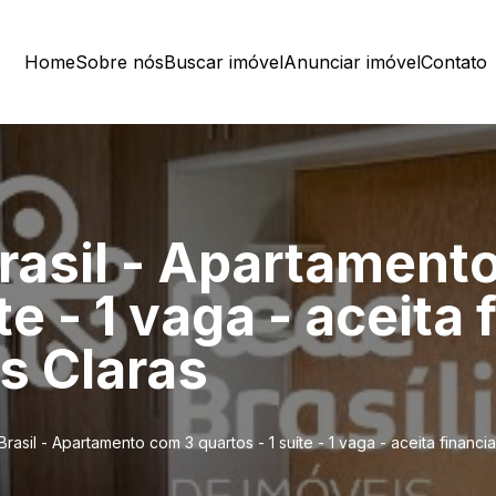
Home
Sobre nós
Buscar imóvel
Anunciar imóvel
Contato
rasil - Apartament
íte - 1 vaga - aceit
s Claras
rasil - Apartamento com 3 quartos - 1 suíte - 1 vaga - aceita finan