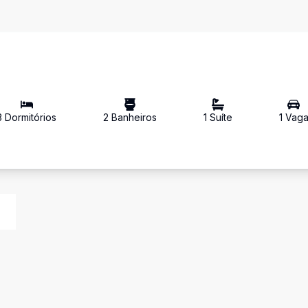
3
Dormitório
s
2
Banheiro
s
1
Suíte
1
Vag