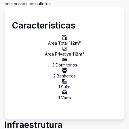
com nossos consultores.
Características
Área Total
112
m²
Área Privativa
112
m²
3
Dormitório
s
2
Banheiro
s
1
Suíte
1
Vaga
Infraestrutura