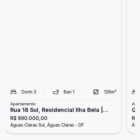
Dorm
3
Ban
1
128
m²
Apartamento
Apa
Rua 18 Sul, Residencial Ilha Bela |
QU
R$ 990.000,00
R$ 
Apartamento com 3 quartos, sendo 3
SU
Águas Claras Sul, Águas Claras - DF
Águ
suítes, sala com dois ambientes e 2
GO
vagas de garagem cobertas - Águas