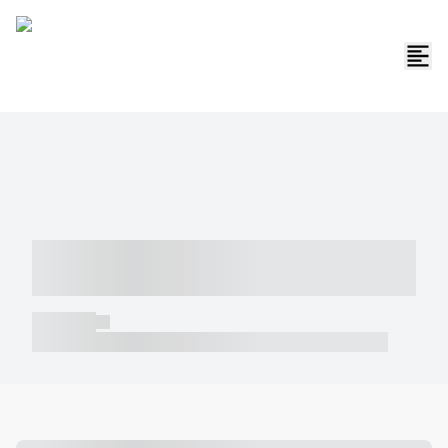
----- ----- -- ------ ---- ---- -- ----- -----
----- --- ------
----- -----
----- ----- -- ------ ---- ---- -- ----- ----- ----- --- ------