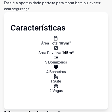
Essa é a oportunidade perfeita para morar bem ou investir
com segurança!
Características
Área Total
189
m²
Área Privativa
145
m²
5
Dormitório
s
4
Banheiro
s
1
Suíte
2
Vaga
s