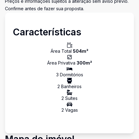
Preços e informações sujeitos a alteração sem aviso prévio.
Confirme antes de fazer sua proposta.
Características
Área Total
504
m²
Área Privativa
300
m²
3
Dormitório
s
2
Banheiro
s
2
Suíte
s
2
Vaga
s