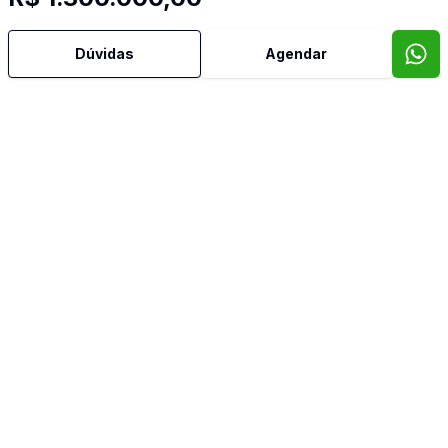
Aceita Pet
Dúvidas
Agendar
Ar Condicionado
Área de Serviço
Armários Embutidos
Banheiro Social
Churrasqueira
Copa
Cozinha
Cozinha Planejada