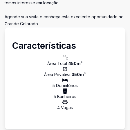
temos interesse em locação.
Agende sua visita e conheça esta excelente oportunidade no
Grande Colorado.
Características
Área Total
450
m²
Área Privativa
350
m²
5
Dormitório
s
5
Banheiro
s
4
Vaga
s