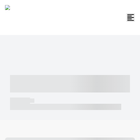
----- ----- -- ------ ---- ---- -- ----- -----
----- --- ------
----- -----
----- ----- -- ------ ---- ---- -- ----- ----- ----- --- ------