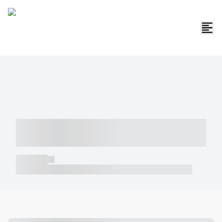
----- ----- -- ------ ---- ---- -- ----- -----
----- --- ------
----- -----
----- ----- -- ------ ---- ---- -- ----- ----- ----- --- ------