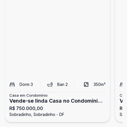
Dorm
3
Ban
2
350
m²
Casa em Condomínio
Cas
Vende-se linda Casa no Condomínio
Ve
R$ 750.000,00
R$
Entre Lagos
En
Sobradinho, Sobradinho - DF
Sob