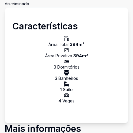
discriminada.
Características
Área Total
394
m²
Área Privativa
394
m²
3
Dormitório
s
3
Banheiro
s
1
Suíte
4
Vaga
s
Mais informações