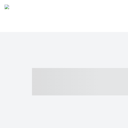
----- ----- -- -
- ------