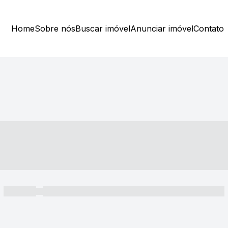
Home
Sobre nós
Buscar imóvel
Anunciar imóvel
Contato
----- ---- ---- -- ----
----- -----
----- ----- -- ------ ---- ---- -- ----- ----- ----- --- ------