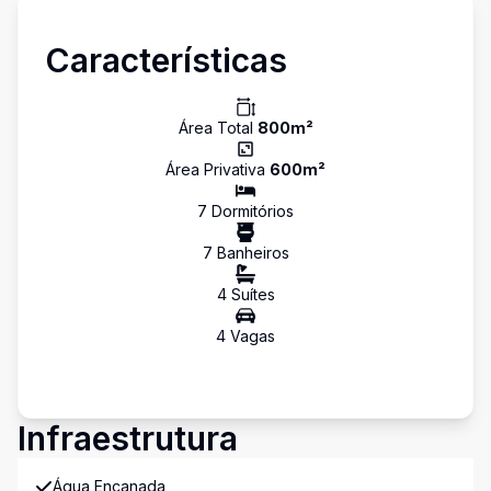
Características
Área Total
800
m²
Área Privativa
600
m²
7
Dormitório
s
7
Banheiro
s
4
Suíte
s
4
Vaga
s
Infraestrutura
Água Encanada