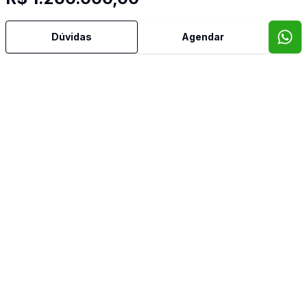
Área de Serviço
Dúvidas
Agendar
Churrasqueira
Cozinha
Piscina
Quintal
Video do imóvel
Imóveis semelhantes
Confira imóveis semelhantes