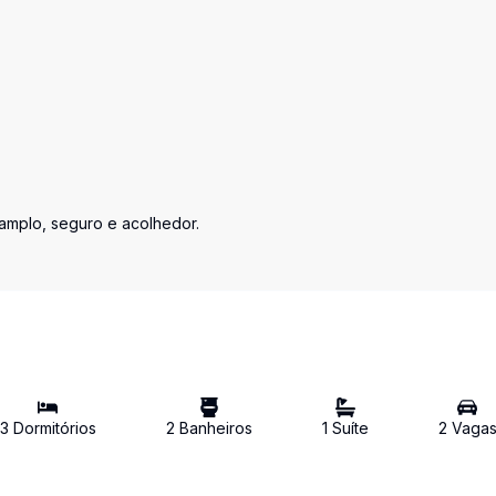
mplo, seguro e acolhedor.
3
Dormitório
s
2
Banheiro
s
1
Suíte
2
Vaga