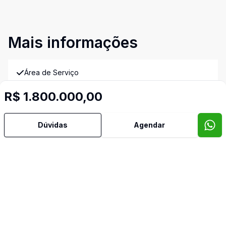
Mais informações
Área de Serviço
R$ 1.800.000,00
Churrasqueira
Dúvidas
Agendar
Cozinha
Despensa
Quintal
Video do imóvel
Imóveis semelhantes