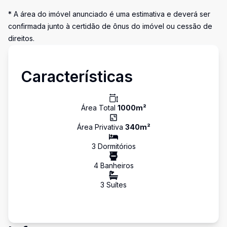
* A área do imóvel anunciado é uma estimativa e deverá ser
confirmada junto à certidão de ônus do imóvel ou cessão de
direitos.
Características
Área Total
1000
m²
Área Privativa
340
m²
3
Dormitório
s
4
Banheiro
s
3
Suíte
s