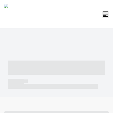
----- ----- -- ------ ---- ---- -- ----- -----
----- --- ------
----- -----
----- ----- -- ------ ---- ---- -- ----- ----- ----- --- ------