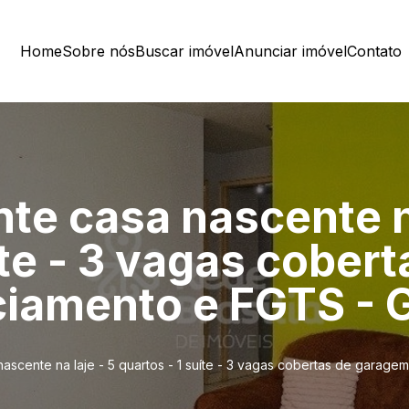
Home
Sobre nós
Buscar imóvel
Anunciar imóvel
Contato
nte casa nascente na
íte - 3 vagas cober
ciamento e FGTS - G
nascente na laje - 5 quartos - 1 suíte - 3 vagas cobertas de garagem