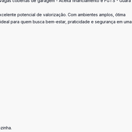
 3 vagas cobertas de garagem - Aceita financiamento e FGTS - Guará 
celente potencial de valorização. Com ambientes amplos, ótima
 ideal para quem busca bem-estar, praticidade e segurança em uma
ozinha.