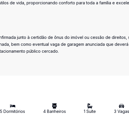
tilos de vida, proporcionando conforto para toda a família e excel
firmada junto à certidão de ônus do imóvel ou cessão de direitos, 
iminada, bem como eventual vaga de garagem anunciada que deverá
stacionamento público cercado.
5
Dormitório
s
4
Banheiro
s
1
Suíte
3
Vaga