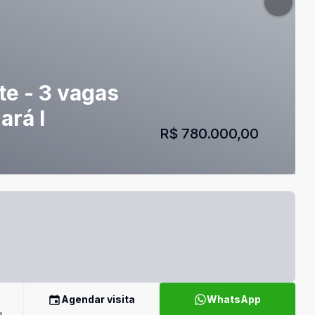
íte - 3 vagas
ará I
R$ 780.000,00
Agendar visita
WhatsApp