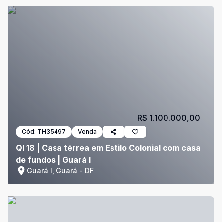
R$ 1.100.000,00
Cód:
TH35497
Venda
QI 18 | Casa térrea em Estilo Colonial com casa
de fundos | Guará I
Guará I, Guará - DF