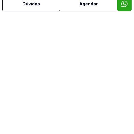
Dúvidas
Agendar
Mais informações
Aceita Pet
Área de Serviço
Banheiro Social