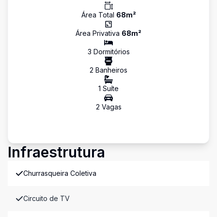
Área Total
68
m²
Área Privativa
68
m²
3
Dormitório
s
2
Banheiro
s
1
Suíte
2
Vaga
s
Infraestrutura
Churrasqueira Coletiva
Circuito de TV