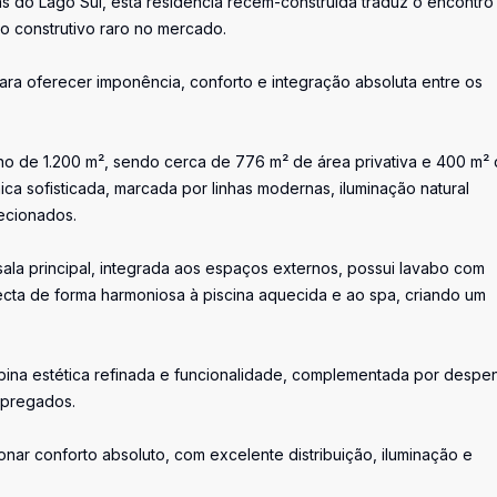
as do Lago Sul, esta residência recém-construída traduz o encontro
o construtivo raro no mercado.
para oferecer imponência, conforto e integração absoluta entre os
o de 1.200 m², sendo cerca de 776 m² de área privativa e 400 m²
ca sofisticada, marcada por linhas modernas, iluminação natural
ecionados.
sala principal, integrada aos espaços externos, possui lavabo com
cta de forma harmoniosa à piscina aquecida e ao spa, criando um
ina estética refinada e funcionalidade, complementada por despe
mpregados.
onar conforto absoluto, com excelente distribuição, iluminação e