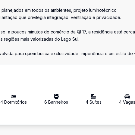
s planejados em todos os ambientes, projeto luminotécnico
ntação que privilegia integração, ventilação e privacidade.
so, a poucos minutos do comércio da QI 17, a residência está cerc
as regiões mais valorizadas do Lago Sul.
nvolvida para quem busca exclusividade, imponência e um estilo de 
4
Dormitório
s
6
Banheiro
s
4
Suíte
s
4
Vaga