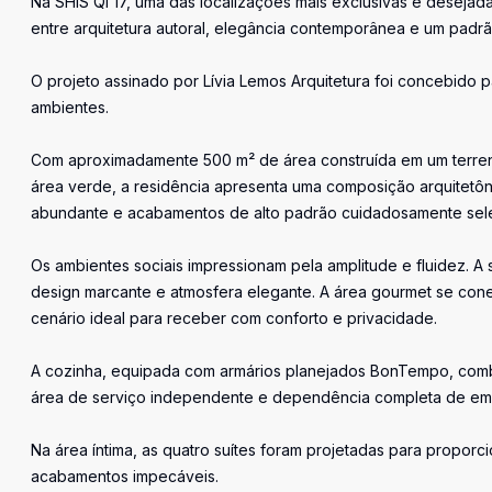
Na SHIS QI 17, uma das localizações mais exclusivas e desejad
entre arquitetura autoral, elegância contemporânea e um padrã
O projeto assinado por Lívia Lemos Arquitetura foi concebido 
ambientes.
Com aproximadamente 500 m² de área construída em um terren
área verde, a residência apresenta uma composição arquitetôni
abundante e acabamentos de alto padrão cuidadosamente sel
Os ambientes sociais impressionam pela amplitude e fluidez. A 
design marcante e atmosfera elegante. A área gourmet se cone
cenário ideal para receber com conforto e privacidade.
A cozinha, equipada com armários planejados BonTempo, comb
área de serviço independente e dependência completa de e
Na área íntima, as quatro suítes foram projetadas para proporci
acabamentos impecáveis.