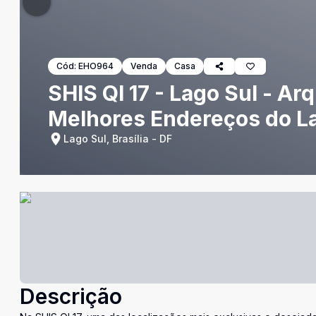
Cód:
EHO964
Venda
Casa
SHIS QI 17 - Lago Sul - A
Melhores Endereços do L
Lago Sul, Brasília - DF
Descrição