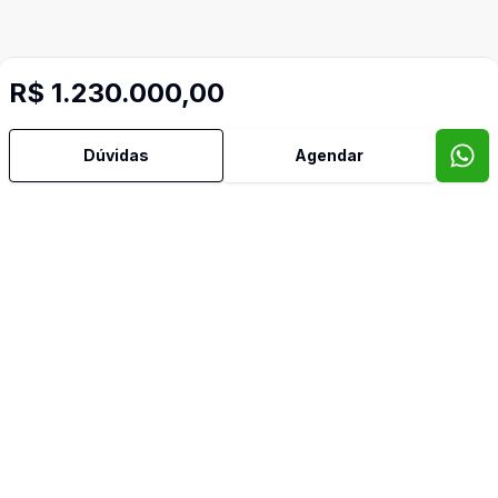
R$ 1.230.000,00
Dúvidas
Agendar
Mais informações
Ar Condicionado
Área de Serviço
Churrasqueira
Cozinha
Despensa