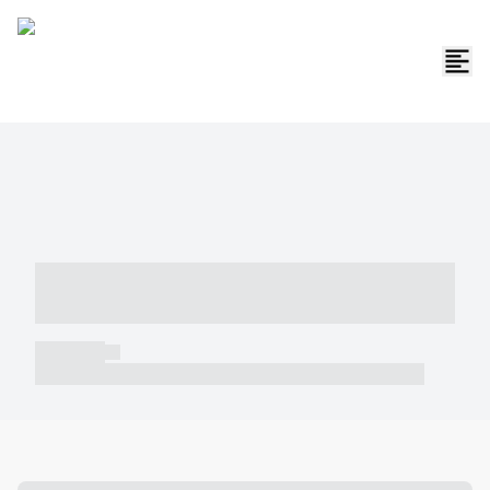
----- ----- -- ------ ---- ---- -- ----- -----
----- --- ------
----- -----
----- ----- -- ------ ---- ---- -- ----- ----- ----- --- ------