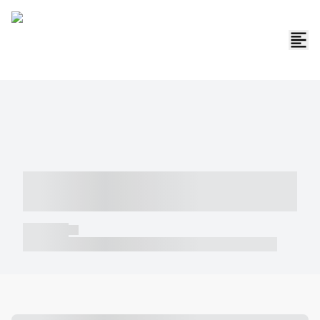
----- ----- -- ------ ---- ---- -- ----- -----
----- --- ------
----- -----
----- ----- -- ------ ---- ---- -- ----- ----- ----- --- ------