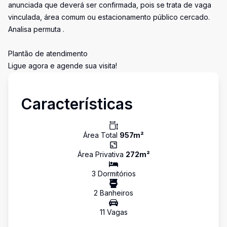
anunciada que deverá ser confirmada, pois se trata de vaga
vinculada, área comum ou estacionamento público cercado.
Analisa permuta .
Plantão de atendimento
Ligue agora e agende sua visita!
Características
Área Total
957
m²
Área Privativa
272
m²
3
Dormitório
s
2
Banheiro
s
11
Vaga
s