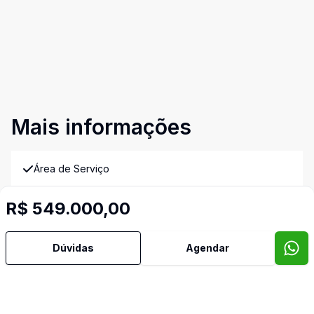
Mais informações
Área de Serviço
R$ 549.000,00
Churrasqueira
Copa
Dúvidas
Agendar
Copa Cozinha