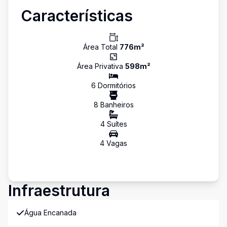
Características
Área Total
776
m²
Área Privativa
598
m²
6
Dormitório
s
8
Banheiro
s
4
Suíte
s
4
Vaga
s
Infraestrutura
Água Encanada