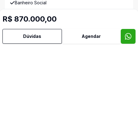
Banheiro Social
R$ 870.000,00
Churrasqueira
Copa
Dúvidas
Agendar
Cozinha
Cozinha Planejada
Dormitório com Armários
Piscina
Quintal
Reformado