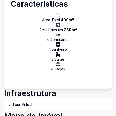
Características
Área Total
400
m²
Área Privativa
260
m²
4
Dormitório
s
1
Banheiro
3
Suíte
s
4
Vaga
s
Infraestrutura
Tour Virtual