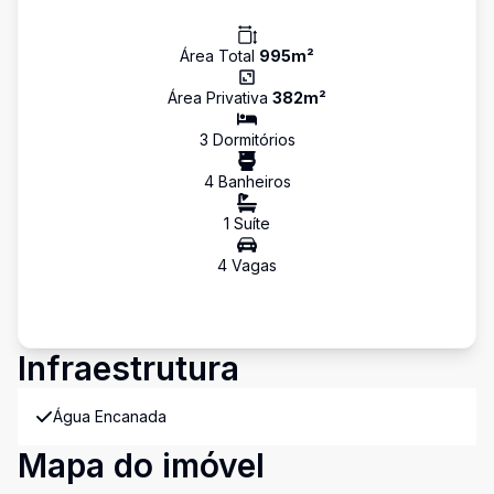
Área Total
995
m²
Área Privativa
382
m²
3
Dormitório
s
4
Banheiro
s
1
Suíte
4
Vaga
s
Infraestrutura
Água Encanada
Mapa do imóvel