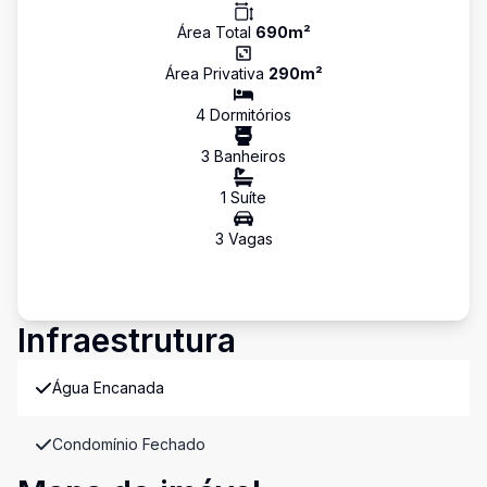
Área Total
690
m²
Área Privativa
290
m²
4
Dormitório
s
3
Banheiro
s
1
Suíte
3
Vaga
s
Infraestrutura
Água Encanada
Condomínio Fechado