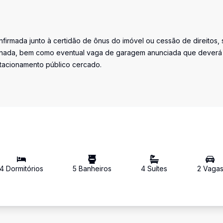
firmada junto à certidão de ônus do imóvel ou cessão de direitos, 
iminada, bem como eventual vaga de garagem anunciada que deverá
stacionamento público cercado.
4
Dormitório
s
5
Banheiro
s
4
Suíte
s
2
Vaga