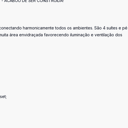
co - ACABOU DE SER CONSTRUIDA!
l conectando harmonicamente todos os ambientes. São 4 suítes e pé
muita área envidraçada favorecendo iluminação e ventilação dos
set;