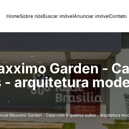
Home
Sobre nós
Buscar imóvel
Anunciar imóvel
Contato
axximo Garden - C
 - arquitetura mod
ncial Maxximo Garden - Casa com 4 quartos suítes - arquitetura mo