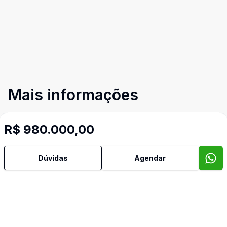
Mais informações
Área de Serviço
R$ 980.000,00
Cozinha
Dúvidas
Agendar
Imóveis semelhantes
Confira imóveis semelhantes