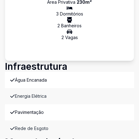
Área Privativa
230
m²
3
Dormitório
s
2
Banheiro
s
2
Vaga
s
Infraestrutura
Água Encanada
Energia Elétrica
Pavimentação
Rede de Esgoto