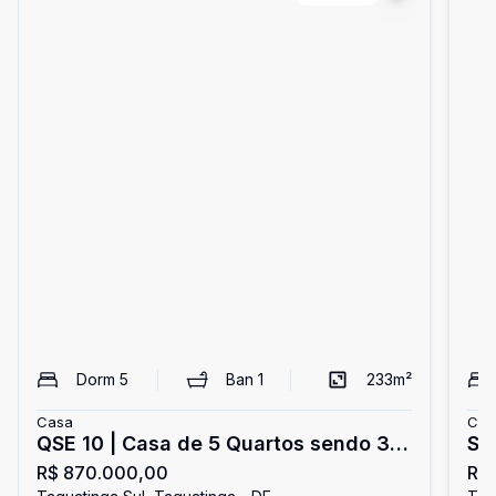
Dorm
5
Ban
1
233
m²
Casa
Cas
QSE 10 | Casa de 5 Quartos sendo 3
SM
R$ 870.000,00
R$ 
Suítes com 4 Vagas de Garagem -
sen