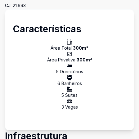
CJ. 21.693
Características
Área Total
300
m²
Área Privativa
300
m²
5
Dormitório
s
6
Banheiro
s
5
Suíte
s
3
Vaga
s
Infraestrutura