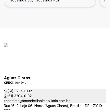
Taguatinga Sul, Taguatinga - DF
Tag
Taguatinga Sul.
Ac
Ga
Águas Claras
CRECI:
06494J
(61) 3204-0102
(61) 3204-0102
contato@antoniofilhoimobiliaria.com.br
Rua 16, 2, Loja 06, Norte (Águas Claras), Brasília - DF - 71910-