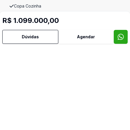
Copa Cozinha
R$ 1.099.000,00
Cozinha
Despensa
Dúvidas
Agendar
Dormitório com Armários
Escritório
Hidromassagem
Lavabo
Piscina
Quintal