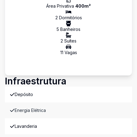
Área Privativa
400
m²
2
Dormitório
s
5
Banheiro
s
2
Suíte
s
11
Vaga
s
Infraestrutura
Depósito
Energia Elétrica
Lavanderia