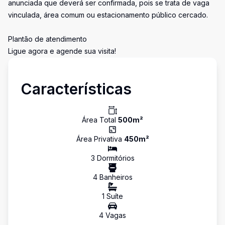
anunciada que deverá ser confirmada, pois se trata de vaga
vinculada, área comum ou estacionamento público cercado.
Plantão de atendimento
Ligue agora e agende sua visita!
Características
Área Total
500
m²
Área Privativa
450
m²
3
Dormitório
s
4
Banheiro
s
1
Suíte
4
Vaga
s