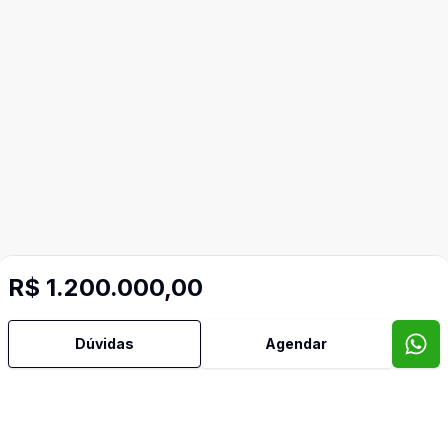
R$ 1.200.000,00
Video do imóvel
Dúvidas
Agendar
Imóveis semelhantes
Confira imóveis semelhantes