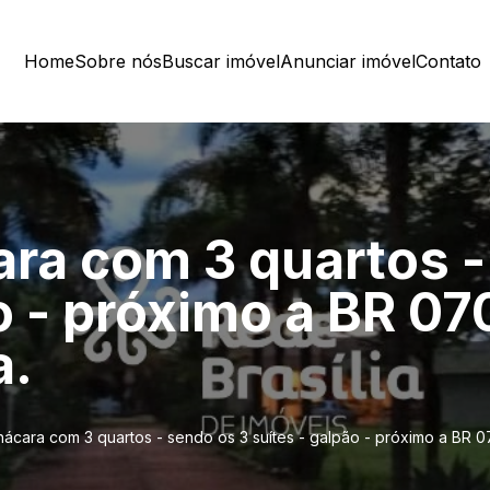
Home
Sobre nós
Buscar imóvel
Anunciar imóvel
Contato
ara com 3 quartos 
o - próximo a BR 07
a.
hácara com 3 quartos - sendo os 3 suítes - galpão - próximo a BR 07