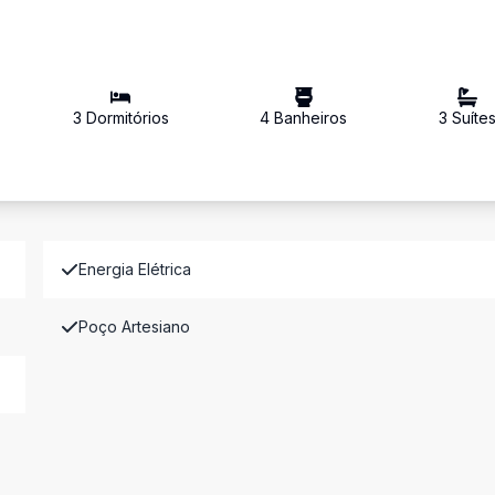
3
Dormitório
s
4
Banheiro
s
3
Suíte
Energia Elétrica
Poço Artesiano